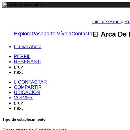
Iniciar sesión
o
Re
El Arca De
Explora
Pasaporte Vívela
Contacto
Llamar Ahora
PERFIL
RESEÑAS
0
prev
next
CONTACTAR
COMPARTIR
UBICACIÓN
VOLVER
prev
next
Tipo de establecimiento