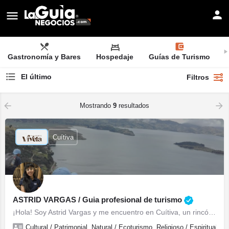
Gastronomía y Bares
Hospedaje
Guías de Turismo
El último
Filtros
Mostrando
9
resultados
Cuítiva
ASTRID VARGAS / Guia profesional de turismo
¡Hola! Soy Astrid Vargas y me encuentro en Cuítiva, un rincón mágico junto al majestuoso Lago de Tota. Desde…
Cultural / Patrimonial, Natural / Ecoturismo, Religioso / Espiritual, C