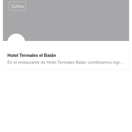
Cuítiva
Hotel Termales el Batán
En el restaurante de Hotel Termales Batán combinamos ingredientes de la región y promovemos la cocina…